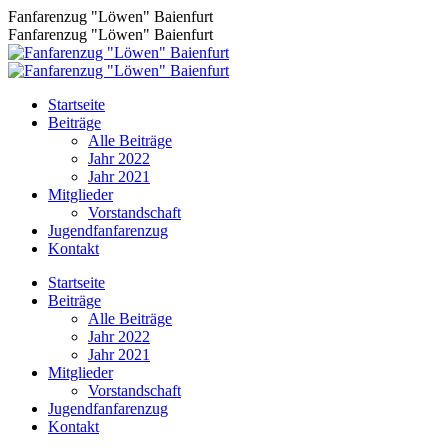
Zum
Fanfarenzug "Löwen" Baienfurt
Inhalt
Fanfarenzug "Löwen" Baienfurt
springen
Startseite
Beiträge
Alle Beiträge
Jahr 2022
Jahr 2021
Mitglieder
Vorstandschaft
Jugendfanfarenzug
Kontakt
Facebook
Startseite
page
Beiträge
opens
Alle Beiträge
in
Jahr 2022
new
Jahr 2021
window
Mitglieder
Vorstandschaft
Jugendfanfarenzug
Kontakt