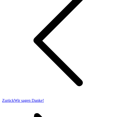
Vorheriger
Zurück
Wir sagen Danke!
Beitrag: