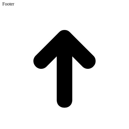
Footer
t
T