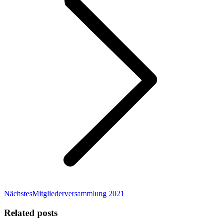
Nächster
Nächstes
Mitgliederversammlung 2021
Beitrag:
Related posts