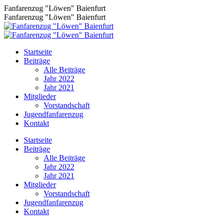
Zum
Fanfarenzug "Löwen" Baienfurt
Inhalt
Fanfarenzug "Löwen" Baienfurt
springen
Startseite
Beiträge
Alle Beiträge
Jahr 2022
Jahr 2021
Mitglieder
Vorstandschaft
Jugendfanfarenzug
Kontakt
Facebook
Startseite
page
Beiträge
opens
Alle Beiträge
in
Jahr 2022
new
Jahr 2021
window
Mitglieder
Vorstandschaft
Jugendfanfarenzug
Kontakt