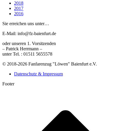
2018
2017
2016
Sie erreichen uns unter…
E-Mail: info@fz-baienfurt.de
oder unseren 1. Vorsitzenden
– Patrick Herrmann –
unter Tel. : 01511 5655578
© 2018-2026 Fanfarenzug "Löwen" Baienfurt e.V.
Datenschutz & Impressum
Footer
t
T