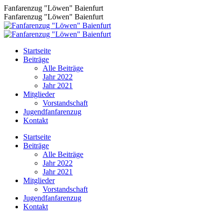
Zum
Fanfarenzug "Löwen" Baienfurt
Inhalt
Fanfarenzug "Löwen" Baienfurt
springen
Startseite
Beiträge
Alle Beiträge
Jahr 2022
Jahr 2021
Mitglieder
Vorstandschaft
Jugendfanfarenzug
Kontakt
Facebook
Startseite
page
Beiträge
opens
Alle Beiträge
in
Jahr 2022
new
Jahr 2021
window
Mitglieder
Vorstandschaft
Jugendfanfarenzug
Kontakt