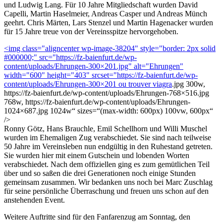
und Ludwig Lang. Für 10 Jahre Mitgliedschaft wurden David
Capelli, Martin Haselmeier, Andreas Casper und Andreas Münch
geehrt. Chris Märten, Lars Stenzel und Martin Hagenacker wurden
für 15 Jahre treue von der Vereinsspitze hervorgehoben.
<img class="aligncenter wp-image-38204" style="border: 2px solid
#000000;" src="https://fz-baienfurt.de/wp-
content/uploads/Ehrungen-300×201.jpg" alt="Ehrungen"
width="600" height="403" srcset="https://fz-baienfurt.de/wp-
content/uploads/Ehrungen-300×201
ou trouver viagra
.jpg 300w,
https://fz-baienfurt.de/wp-content/uploads/Ehrungen-768×516.jpg
768w, https://fz-baienfurt.de/wp-content/uploads/Ehrungen-
1024×687.jpg 1024w“ sizes=“(max-width: 600px) 100vw, 600px“
/>
Ronny Götz, Hans Brauchle, Emil Schellhorn und Willi Muschel
wurden im Ehemaligen Zug verabschiedet. Sie sind nach teilweise
50 Jahre im Vereinsleben nun endgültig in den Ruhestand getreten.
Sie wurden hier mit einem Gutschein und lobenden Worten
verabschiedet. Nach dem offiziellen ging es zum gemütlichen Teil
über und so saßen die drei Generationen noch einige Stunden
gemeinsam zusammen. Wir bedanken uns noch bei Marc Zuschlag
für seine persönliche Überraschung und freuen uns schon auf den
anstehenden Event.
Weitere Auftritte sind für den Fanfarenzug am Sonntag, den