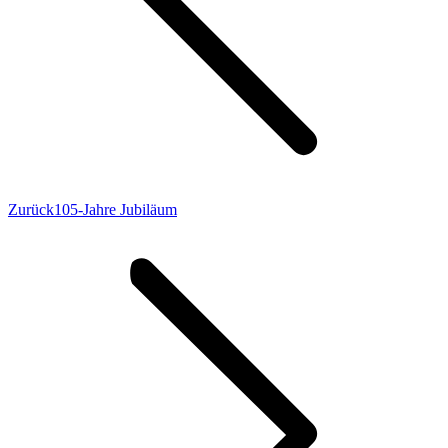
Vorheriger
Zurück
105-Jahre Jubiläum
Beitrag: