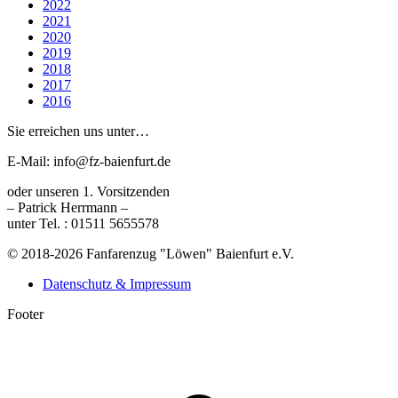
2022
2021
2020
2019
2018
2017
2016
Sie erreichen uns unter…
E-Mail: info@fz-baienfurt.de
oder unseren 1. Vorsitzenden
– Patrick Herrmann –
unter Tel. : 01511 5655578
© 2018-2026 Fanfarenzug "Löwen" Baienfurt e.V.
Datenschutz & Impressum
Footer
t
T