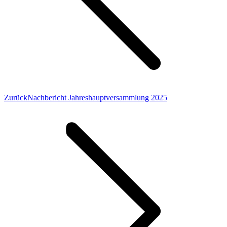
Vorheriger
Zurück
Nachbericht Jahreshauptversammlung 2025
Beitrag: