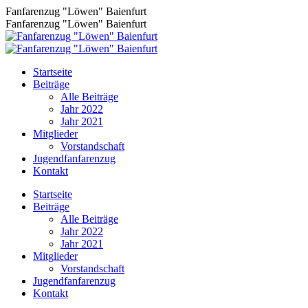
Zum
Fanfarenzug "Löwen" Baienfurt
Inhalt
Fanfarenzug "Löwen" Baienfurt
springen
Startseite
Beiträge
Alle Beiträge
Jahr 2022
Jahr 2021
Mitglieder
Vorstandschaft
Jugendfanfarenzug
Kontakt
Facebook
Startseite
page
Beiträge
opens
Alle Beiträge
in
Jahr 2022
new
Jahr 2021
window
Mitglieder
Vorstandschaft
Jugendfanfarenzug
Kontakt