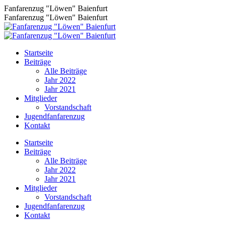
Zum
Fanfarenzug "Löwen" Baienfurt
Inhalt
Fanfarenzug "Löwen" Baienfurt
springen
Startseite
Beiträge
Alle Beiträge
Jahr 2022
Jahr 2021
Mitglieder
Vorstandschaft
Jugendfanfarenzug
Kontakt
Facebook
Startseite
page
Beiträge
opens
Alle Beiträge
in
Jahr 2022
new
Jahr 2021
window
Mitglieder
Vorstandschaft
Jugendfanfarenzug
Kontakt