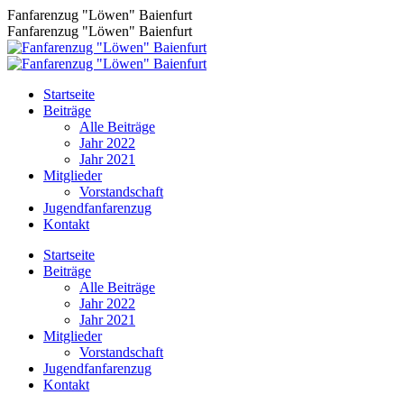
Zum
Fanfarenzug "Löwen" Baienfurt
Inhalt
Fanfarenzug "Löwen" Baienfurt
springen
Startseite
Beiträge
Alle Beiträge
Jahr 2022
Jahr 2021
Mitglieder
Vorstandschaft
Jugendfanfarenzug
Kontakt
Facebook
Startseite
page
Beiträge
opens
Alle Beiträge
in
Jahr 2022
new
Jahr 2021
window
Mitglieder
Vorstandschaft
Jugendfanfarenzug
Kontakt