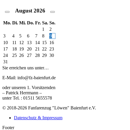
August
2026
Mo.
Di.
Mi.
Do.
Fr.
Sa.
So.
1
2
3
4
5
6
7
8
9
10
11
12
13
14
15
16
17
18
19
20
21
22
23
24
25
26
27
28
29
30
31
Sie erreichen uns unter…
E-Mail: info@fz-baienfurt.de
oder unseren 1. Vorsitzenden
– Patrick Herrmann –
unter Tel. : 01511 5655578
© 2018-2026 Fanfarenzug "Löwen" Baienfurt e.V.
Datenschutz & Impressum
Footer