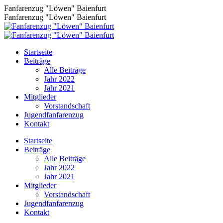
Zum
Fanfarenzug "Löwen" Baienfurt
Inhalt
Fanfarenzug "Löwen" Baienfurt
springen
Startseite
Beiträge
Alle Beiträge
Jahr 2022
Jahr 2021
Mitglieder
Vorstandschaft
Jugendfanfarenzug
Kontakt
Facebook
Startseite
page
Beiträge
opens
Alle Beiträge
in
Jahr 2022
new
Jahr 2021
window
Mitglieder
Vorstandschaft
Jugendfanfarenzug
Kontakt