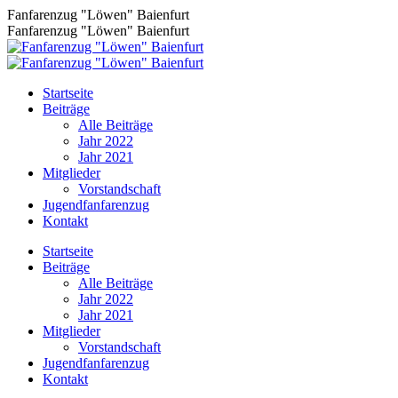
Zum
Fanfarenzug "Löwen" Baienfurt
Inhalt
Fanfarenzug "Löwen" Baienfurt
springen
Startseite
Beiträge
Alle Beiträge
Jahr 2022
Jahr 2021
Mitglieder
Vorstandschaft
Jugendfanfarenzug
Kontakt
Facebook
Startseite
page
Beiträge
opens
Alle Beiträge
in
Jahr 2022
new
Jahr 2021
window
Mitglieder
Vorstandschaft
Jugendfanfarenzug
Kontakt