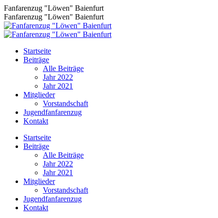
Zum
Fanfarenzug "Löwen" Baienfurt
Inhalt
Fanfarenzug "Löwen" Baienfurt
springen
Startseite
Beiträge
Alle Beiträge
Jahr 2022
Jahr 2021
Mitglieder
Vorstandschaft
Jugendfanfarenzug
Kontakt
Facebook
Startseite
page
Beiträge
opens
Alle Beiträge
in
Jahr 2022
new
Jahr 2021
window
Mitglieder
Vorstandschaft
Jugendfanfarenzug
Kontakt